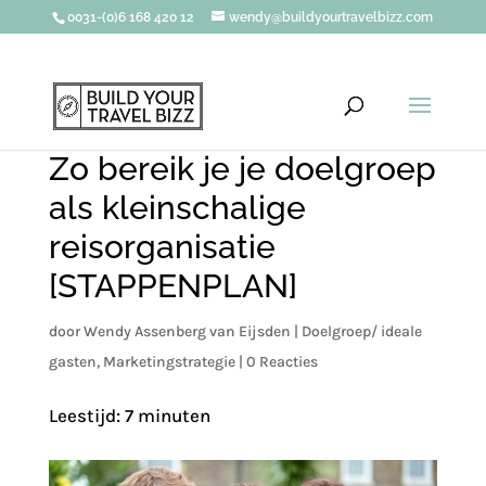
0031-(0)6 168 420 12
wendy@buildyourtravelbizz.com
Zo bereik je je doelgroep
als kleinschalige
reisorganisatie
[STAPPENPLAN]
door
Wendy Assenberg van Eijsden
|
Doelgroep/ ideale
gasten
,
Marketingstrategie
|
0 Reacties
Leestijd:
7
minuten