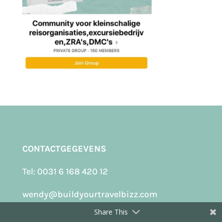
CONTACTGEGEVENS
Tel:
0031 6 168 420 12
wendy@buildyourtravelbizz.com
Share This