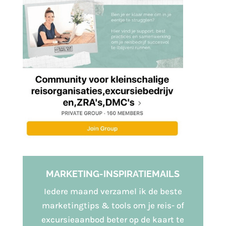
MARKETING-INSPIRATIEMAILS
Iedere maand verzamel ik de beste
marketingtips & tools om je reis- of
excursieaanbod beter op de kaart te