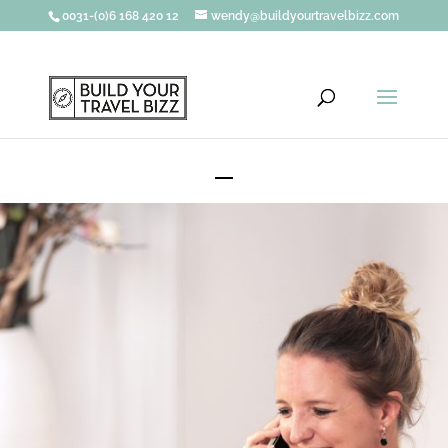
0031-(0)6 168 420 12
wendy@buildyourtravelbizz.com
CONTACT MET WENDY