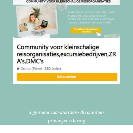
algemene voorwaarde
n
-
disclaimer
-
privacyverklaring