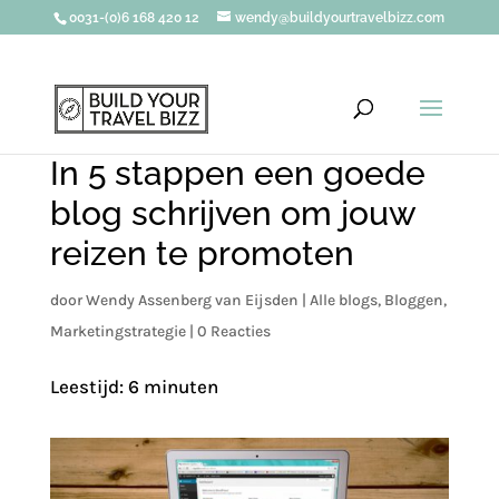
0031-(0)6 168 420 12
wendy@buildyourtravelbizz.com
In 5 stappen een goede
blog schrijven om jouw
reizen te promoten
door
Wendy Assenberg van Eijsden
|
Alle blogs
,
Bloggen
,
Marketingstrategie
|
0 Reacties
Leestijd:
6
minuten